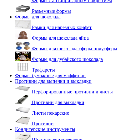
Формы с антипригарным покрытием
Разъемные формы
Формы для шоколада
Рамки для нарезных конфет
Формы для шоколада яйца
Формы для шоколада сферы полусферы
Формы для дубайского шоколада
Трафареты
Формы бумажные для маффинов
Противни для выпечки и выкладки
Перфорированные противни и листы
Противни для выкладки
Листы пекарские
Противни
Кондитерские инструменты
Шпатели кондитерские