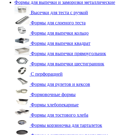
Формы для выпечки и заморозки металлические
Высечки для теста с ручкой
Формы для слоеного теста
Формы для выпечки кольцо
Формы для выпечки квадрат
Формы для выпечки прямоугольник
Формы для выпечки шестигранник
С перфорацией
Формы для рулетов и кексов
Формовочные формы
Формы хлебопекарные
Формы для тостового хлеба
Формы корзиночка для тарталеток