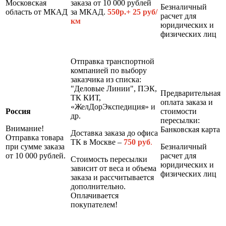
Московская
заказа от 10 000 рублей
Безналичный
область от МКАД
за МКАД.
550р.+ 25 руб/
расчет для
км
юридических и
физических лиц
Отправка транспортной
компанией по выбору
заказчика из списка:
"Деловые Линии", ПЭК,
Предварительная
ТК КИТ,
оплата заказа и
«ЖелДорЭкспедиция» и
Россия
стоимости
др.
пересылки:
Внимание!
Банковская карта
Доставка заказа до офиса
Отправка товара
ТК в Москве –
7
50 руб
.
при сумме заказа
Безналичный
от 10 000 рублей.
расчет для
Стоимость пересылки
юридических и
зависит от веса и объема
физических лиц
заказа и рассчитывается
дополнительно.
Оплачивается
покупателем!