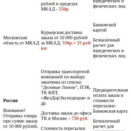
юридических и
рублей в пределах
физических лиц
МКАД -
550р
.
Банковской
картой
Курьерская доставка
Московская
заказа от 10 000 рублей
Безналичный
область от МКАД
за МКАД.
550р.+ 25 руб/
расчет для
км
юридических и
физических лиц
Отправка транспортной
компанией по выбору
заказчика из списка:
"Деловые Линии", ПЭК,
Предварительная
ТК КИТ,
оплата заказа и
«ЖелДорЭкспедиция» и
Россия
стоимости
др.
пересылки:
Внимание!
Банковская карта
Доставка заказа до офиса
Отправка товара
ТК в Москве –
7
50 руб
.
при сумме заказа
Безналичный
от 10 000 рублей.
расчет для
Стоимость пересылки