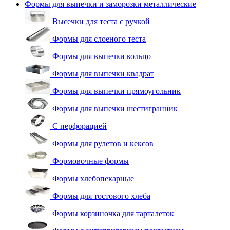
Формы для выпечки и заморозки металлические
Высечки для теста с ручкой
Формы для слоеного теста
Формы для выпечки кольцо
Формы для выпечки квадрат
Формы для выпечки прямоугольник
Формы для выпечки шестигранник
С перфорацией
Формы для рулетов и кексов
Формовочные формы
Формы хлебопекарные
Формы для тостового хлеба
Формы корзиночка для тарталеток