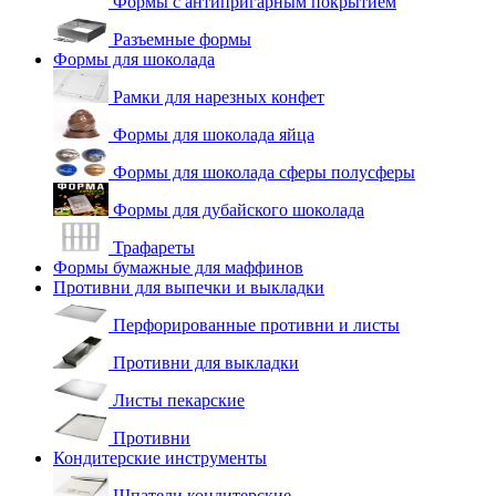
Формы с антипригарным покрытием
Разъемные формы
Формы для шоколада
Рамки для нарезных конфет
Формы для шоколада яйца
Формы для шоколада сферы полусферы
Формы для дубайского шоколада
Трафареты
Формы бумажные для маффинов
Противни для выпечки и выкладки
Перфорированные противни и листы
Противни для выкладки
Листы пекарские
Противни
Кондитерские инструменты
Шпатели кондитерские