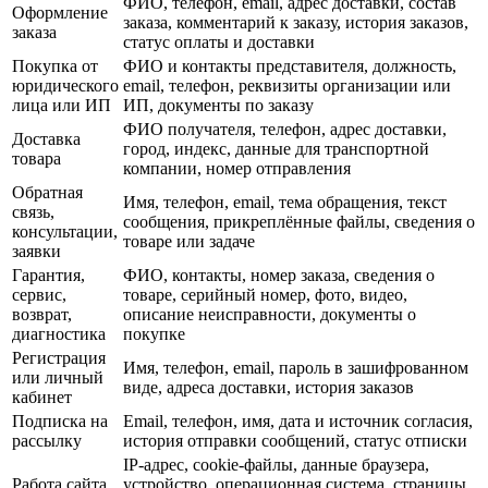
ФИО, телефон, email, адрес доставки, состав
Оформление
заказа, комментарий к заказу, история заказов,
заказа
статус оплаты и доставки
Покупка от
ФИО и контакты представителя, должность,
юридического
email, телефон, реквизиты организации или
лица или ИП
ИП, документы по заказу
ФИО получателя, телефон, адрес доставки,
Доставка
город, индекс, данные для транспортной
товара
компании, номер отправления
Обратная
Имя, телефон, email, тема обращения, текст
связь,
сообщения, прикреплённые файлы, сведения о
консультации,
товаре или задаче
заявки
Гарантия,
ФИО, контакты, номер заказа, сведения о
сервис,
товаре, серийный номер, фото, видео,
возврат,
описание неисправности, документы о
диагностика
покупке
Регистрация
Имя, телефон, email, пароль в зашифрованном
или личный
виде, адреса доставки, история заказов
кабинет
Подписка на
Email, телефон, имя, дата и источник согласия,
рассылку
история отправки сообщений, статус отписки
IP-адрес, cookie-файлы, данные браузера,
Работа сайта
устройство, операционная система, страницы