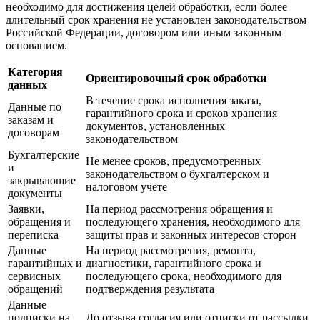
необходимо для достижения целей обработки, если более
длительный срок хранения не установлен законодательством
Российской Федерации, договором или иным законным
основанием.
Категория
Ориентировочный срок обработки
данных
В течение срока исполнения заказа,
Данные по
гарантийного срока и сроков хранения
заказам и
документов, установленных
договорам
законодательством
Бухгалтерские
Не менее сроков, предусмотренных
и
законодательством о бухгалтерском и
закрывающие
налоговом учёте
документы
Заявки,
На период рассмотрения обращения и
обращения и
последующего хранения, необходимого для
переписка
защиты прав и законных интересов сторон
Данные
На период рассмотрения, ремонта,
гарантийных и
диагностики, гарантийного срока и
сервисных
последующего срока, необходимого для
обращений
подтверждения результата
Данные
подписки на
До отзыва согласия или отписки от рассылки