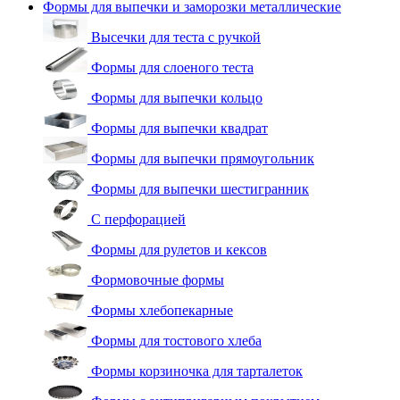
Формы для выпечки и заморозки металлические
Высечки для теста с ручкой
Формы для слоеного теста
Формы для выпечки кольцо
Формы для выпечки квадрат
Формы для выпечки прямоугольник
Формы для выпечки шестигранник
С перфорацией
Формы для рулетов и кексов
Формовочные формы
Формы хлебопекарные
Формы для тостового хлеба
Формы корзиночка для тарталеток