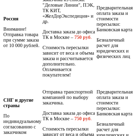
"Деловые Линии", ПЭК,
Предварительная
ТК КИТ,
оплата заказа и
«ЖелДорЭкспедиция» и
Россия
стоимости
др.
пересылки:
Внимание!
Банковская карта
Доставка заказа до офиса
Отправка товара
ТК в Москве –
7
50 руб
.
при сумме заказа
Безналичный
от 10 000 рублей.
расчет для
Стоимость пересылки
юридических и
зависит от веса и объема
физических лиц
заказа и рассчитывается
дополнительно.
Оплачивается
покупателем!
Отправка транспортной
Предварительная
компанией по выбору
оплата заказа и
СНГ и другие
заказчика.
стоимости
страны
пересылки:
Доставка заказа до офиса
Банковская карта
По
ТК в Москве –
7
50 руб
.
индивидуальному
Безналичный
согласованию с
Стоимость пересылки
расчет для
заказчиком
зависит от веса и объема
юридических и