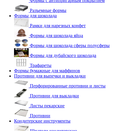
Формы с антипригарным покрытием
Разъемные формы
Формы для шоколада
Рамки для нарезных конфет
Формы для шоколада яйца
Формы для шоколада сферы полусферы
Формы для дубайского шоколада
Трафареты
Формы бумажные для маффинов
Противни для выпечки и выкладки
Перфорированные противни и листы
Противни для выкладки
Листы пекарские
Противни
Кондитерские инструменты
Шпатели кондитерские