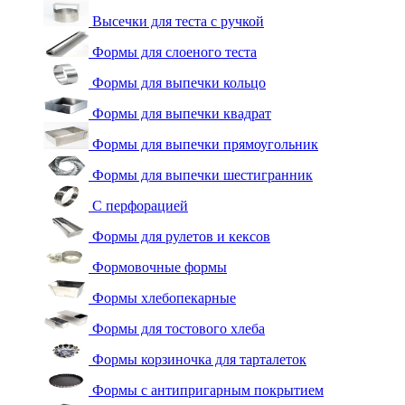
Высечки для теста с ручкой
Формы для слоеного теста
Формы для выпечки кольцо
Формы для выпечки квадрат
Формы для выпечки прямоугольник
Формы для выпечки шестигранник
С перфорацией
Формы для рулетов и кексов
Формовочные формы
Формы хлебопекарные
Формы для тостового хлеба
Формы корзиночка для тарталеток
Формы с антипригарным покрытием