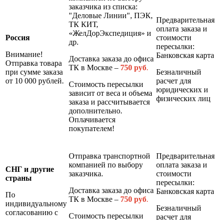
заказчика из списка:
"Деловые Линии", ПЭК,
Предварительная
ТК КИТ,
оплата заказа и
«ЖелДорЭкспедиция» и
Россия
стоимости
др.
пересылки:
Внимание!
Банковская карта
Доставка заказа до офиса
Отправка товара
ТК в Москве –
7
50 руб
.
при сумме заказа
Безналичный
от 10 000 рублей.
расчет для
Стоимость пересылки
юридических и
зависит от веса и объема
физических лиц
заказа и рассчитывается
дополнительно.
Оплачивается
покупателем!
Отправка транспортной
Предварительная
компанией по выбору
оплата заказа и
СНГ и другие
заказчика.
стоимости
страны
пересылки:
Доставка заказа до офиса
Банковская карта
По
ТК в Москве –
7
50 руб
.
индивидуальному
Безналичный
согласованию с
Стоимость пересылки
расчет для