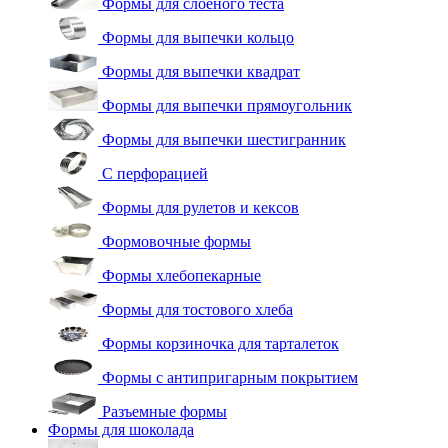
Формы для слоеного теста
Формы для выпечки кольцо
Формы для выпечки квадрат
Формы для выпечки прямоугольник
Формы для выпечки шестигранник
С перфорацией
Формы для рулетов и кексов
Формовочные формы
Формы хлебопекарные
Формы для тостового хлеба
Формы корзиночка для тарталеток
Формы с антипригарным покрытием
Разъемные формы
Формы для шоколада