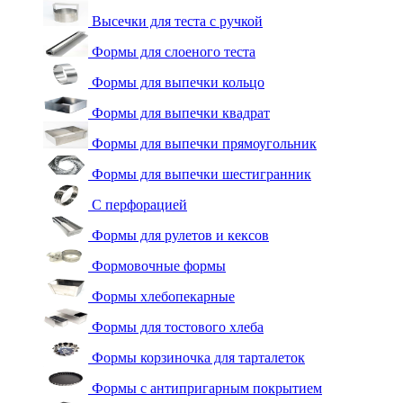
Высечки для теста с ручкой
Формы для слоеного теста
Формы для выпечки кольцо
Формы для выпечки квадрат
Формы для выпечки прямоугольник
Формы для выпечки шестигранник
С перфорацией
Формы для рулетов и кексов
Формовочные формы
Формы хлебопекарные
Формы для тостового хлеба
Формы корзиночка для тарталеток
Формы с антипригарным покрытием