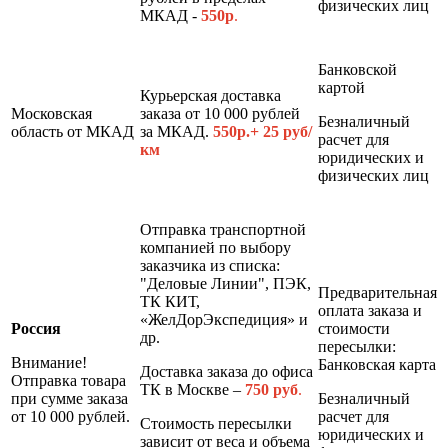
физических лиц
МКАД -
550р
.
Банковской
картой
Курьерская доставка
Московская
заказа от 10 000 рублей
Безналичный
область от МКАД
за МКАД.
550р.+ 25 руб/
расчет для
км
юридических и
физических лиц
Отправка транспортной
компанией по выбору
заказчика из списка:
"Деловые Линии", ПЭК,
Предварительная
ТК КИТ,
оплата заказа и
«ЖелДорЭкспедиция» и
Россия
стоимости
др.
пересылки:
Внимание!
Банковская карта
Доставка заказа до офиса
Отправка товара
ТК в Москве –
7
50 руб
.
при сумме заказа
Безналичный
от 10 000 рублей.
расчет для
Стоимость пересылки
юридических и
зависит от веса и объема