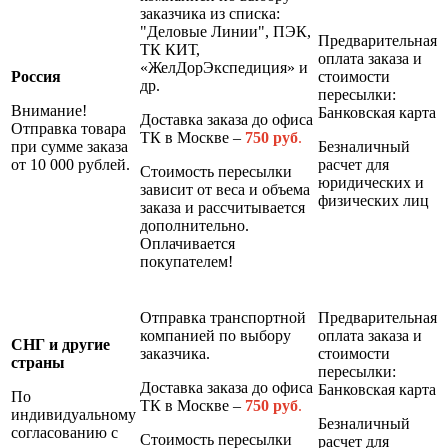
заказчика из списка:
"Деловые Линии", ПЭК,
Предварительная
ТК КИТ,
оплата заказа и
«ЖелДорЭкспедиция» и
Россия
стоимости
др.
пересылки:
Внимание!
Банковская карта
Доставка заказа до офиса
Отправка товара
ТК в Москве –
7
50 руб
.
при сумме заказа
Безналичный
от 10 000 рублей.
расчет для
Стоимость пересылки
юридических и
зависит от веса и объема
физических лиц
заказа и рассчитывается
дополнительно.
Оплачивается
покупателем!
Отправка транспортной
Предварительная
компанией по выбору
оплата заказа и
СНГ и другие
заказчика.
стоимости
страны
пересылки:
Доставка заказа до офиса
Банковская карта
По
ТК в Москве –
7
50 руб
.
индивидуальному
Безналичный
согласованию с
Стоимость пересылки
расчет для