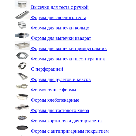
Высечки для теста с ручкой
Формы для слоеного теста
Формы для выпечки кольцо
Формы для выпечки квадрат
Формы для выпечки прямоугольник
Формы для выпечки шестигранник
С перфорацией
Формы для рулетов и кексов
Формовочные формы
Формы хлебопекарные
Формы для тостового хлеба
Формы корзиночка для тарталеток
Формы с антипригарным покрытием