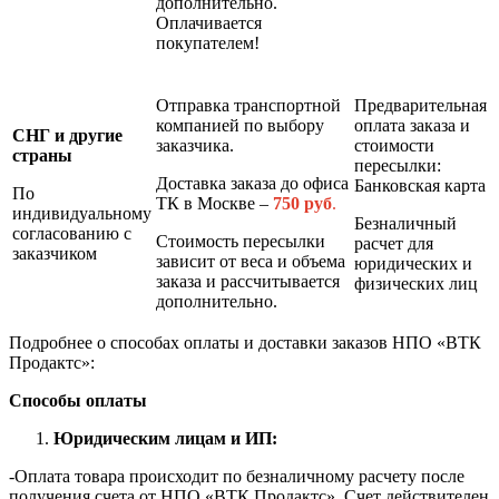
дополнительно.
Оплачивается
покупателем!
Отправка транспортной
Предварительная
компанией по выбору
оплата заказа и
СНГ и другие
заказчика.
стоимости
страны
пересылки:
Доставка заказа до офиса
Банковская карта
По
ТК в Москве –
7
50 руб
.
индивидуальному
Безналичный
согласованию с
Стоимость пересылки
расчет для
заказчиком
зависит от веса и объема
юридических и
заказа и рассчитывается
физических лиц
дополнительно.
Подробнее о способах оплаты и доставки заказов НПО «ВТК
Продактс»:
Способы оплаты
Юридическим лицам и ИП:
-Оплата товара происходит по безналичному расчету после
получения счета от НПО «ВТК Продактс». Счет действителен