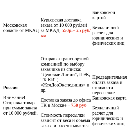
Банковской
картой
Курьерская доставка
Московская
заказа от 10 000 рублей
Безналичный
область от МКАД
за МКАД.
550р.+ 25 руб/
расчет для
км
юридических и
физических лиц
Отправка транспортной
компанией по выбору
заказчика из списка:
"Деловые Линии", ПЭК,
Предварительная
ТК КИТ,
оплата заказа и
«ЖелДорЭкспедиция» и
Россия
стоимости
др.
пересылки:
Внимание!
Банковская карта
Доставка заказа до офиса
Отправка товара
ТК в Москве –
7
50 руб
.
при сумме заказа
Безналичный
от 10 000 рублей.
расчет для
Стоимость пересылки
юридических и
зависит от веса и объема
физических лиц
заказа и рассчитывается