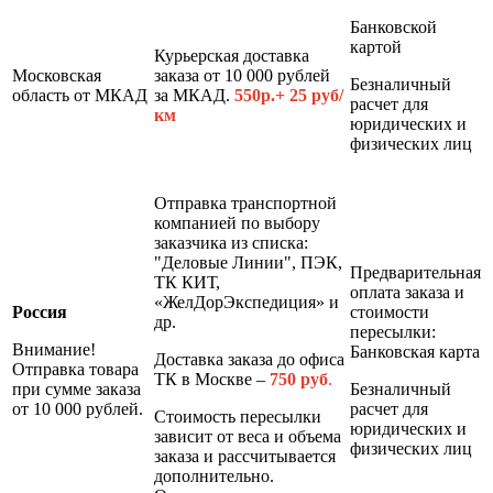
Банковской
картой
Курьерская доставка
Московская
заказа от 10 000 рублей
Безналичный
область от МКАД
за МКАД.
550р.+ 25 руб/
расчет для
км
юридических и
физических лиц
Отправка транспортной
компанией по выбору
заказчика из списка:
"Деловые Линии", ПЭК,
Предварительная
ТК КИТ,
оплата заказа и
«ЖелДорЭкспедиция» и
Россия
стоимости
др.
пересылки:
Внимание!
Банковская карта
Доставка заказа до офиса
Отправка товара
ТК в Москве –
7
50 руб
.
при сумме заказа
Безналичный
от 10 000 рублей.
расчет для
Стоимость пересылки
юридических и
зависит от веса и объема
физических лиц
заказа и рассчитывается
дополнительно.