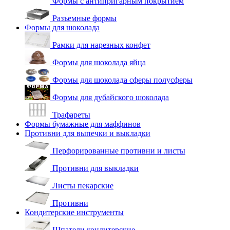
Формы с антипригарным покрытием
Разъемные формы
Формы для шоколада
Рамки для нарезных конфет
Формы для шоколада яйца
Формы для шоколада сферы полусферы
Формы для дубайского шоколада
Трафареты
Формы бумажные для маффинов
Противни для выпечки и выкладки
Перфорированные противни и листы
Противни для выкладки
Листы пекарские
Противни
Кондитерские инструменты
Шпатели кондитерские