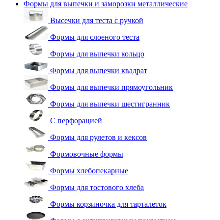
Формы для выпечки и заморозки металлические
Высечки для теста с ручкой
Формы для слоеного теста
Формы для выпечки кольцо
Формы для выпечки квадрат
Формы для выпечки прямоугольник
Формы для выпечки шестигранник
С перфорацией
Формы для рулетов и кексов
Формовочные формы
Формы хлебопекарные
Формы для тостового хлеба
Формы корзиночка для тарталеток