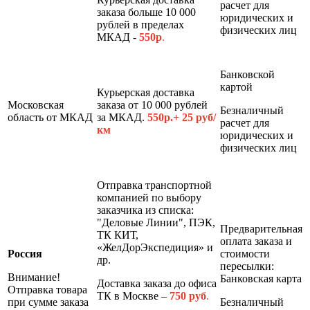
расчет для
заказа больше 10 000
юридических и
рублей в пределах
физических лиц
МКАД -
550р
.
Банковской
картой
Курьерская доставка
Московская
заказа от 10 000 рублей
Безналичный
область от МКАД
за МКАД.
550р.+ 25 руб/
расчет для
км
юридических и
физических лиц
Отправка транспортной
компанией по выбору
заказчика из списка:
"Деловые Линии", ПЭК,
Предварительная
ТК КИТ,
оплата заказа и
«ЖелДорЭкспедиция» и
Россия
стоимости
др.
пересылки:
Внимание!
Банковская карта
Доставка заказа до офиса
Отправка товара
ТК в Москве –
7
50 руб
.
при сумме заказа
Безналичный