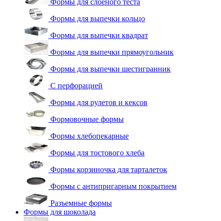
Формы для слоеного теста
Формы для выпечки кольцо
Формы для выпечки квадрат
Формы для выпечки прямоугольник
Формы для выпечки шестигранник
С перфорацией
Формы для рулетов и кексов
Формовочные формы
Формы хлебопекарные
Формы для тостового хлеба
Формы корзиночка для тарталеток
Формы с антипригарным покрытием
Разъемные формы
Формы для шоколада