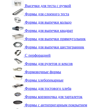
Высечки для теста с ручкой
Формы для слоеного теста
Формы для выпечки кольцо
Формы для выпечки квадрат
Формы для выпечки прямоугольник
Формы для выпечки шестигранник
С перфорацией
Формы для рулетов и кексов
Формовочные формы
Формы хлебопекарные
Формы для тостового хлеба
Формы корзиночка для тарталеток
Формы с антипригарным покрытием