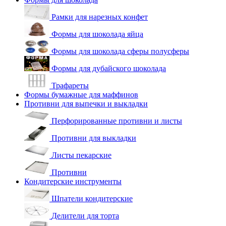
Рамки для нарезных конфет
Формы для шоколада яйца
Формы для шоколада сферы полусферы
Формы для дубайского шоколада
Трафареты
Формы бумажные для маффинов
Противни для выпечки и выкладки
Перфорированные противни и листы
Противни для выкладки
Листы пекарские
Противни
Кондитерские инструменты
Шпатели кондитерские
Делители для торта