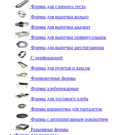
Формы для слоеного теста
Формы для выпечки кольцо
Формы для выпечки квадрат
Формы для выпечки прямоугольник
Формы для выпечки шестигранник
С перфорацией
Формы для рулетов и кексов
Формовочные формы
Формы хлебопекарные
Формы для тостового хлеба
Формы корзиночка для тарталеток
Формы с антипригарным покрытием
Разъемные формы
Формы для шоколада