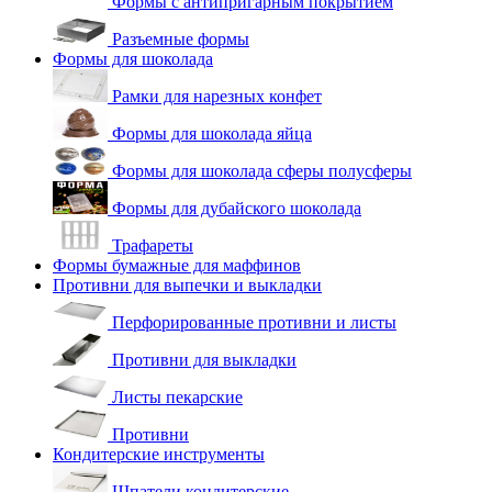
Формы с антипригарным покрытием
Разъемные формы
Формы для шоколада
Рамки для нарезных конфет
Формы для шоколада яйца
Формы для шоколада сферы полусферы
Формы для дубайского шоколада
Трафареты
Формы бумажные для маффинов
Противни для выпечки и выкладки
Перфорированные противни и листы
Противни для выкладки
Листы пекарские
Противни
Кондитерские инструменты
Шпатели кондитерские