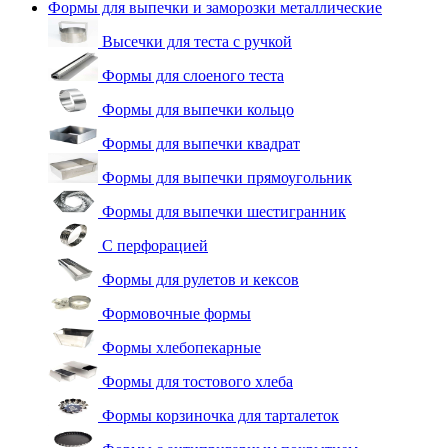
Формы для выпечки и заморозки металлические
Высечки для теста с ручкой
Формы для слоеного теста
Формы для выпечки кольцо
Формы для выпечки квадрат
Формы для выпечки прямоугольник
Формы для выпечки шестигранник
С перфорацией
Формы для рулетов и кексов
Формовочные формы
Формы хлебопекарные
Формы для тостового хлеба
Формы корзиночка для тарталеток