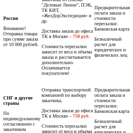
"Деловые Линии", ПЭК,
Предварительная
ТК КИТ,
оплата заказа и
«ЖелДорЭкспедиция» и
Россия
стоимости
др.
пересылки:
Внимание!
Банковская карта
Доставка заказа до офиса
Отправка товара
ТК в Москве –
7
50 руб
.
при сумме заказа
Безналичный
от 10 000 рублей.
расчет для
Стоимость пересылки
юридических и
зависит от веса и объема
физических лиц
заказа и рассчитывается
дополнительно.
Оплачивается
покупателем!
Отправка транспортной
Предварительная
компанией по выбору
оплата заказа и
СНГ и другие
заказчика.
стоимости
страны
пересылки:
Доставка заказа до офиса
Банковская карта
По
ТК в Москве –
7
50 руб
.
индивидуальному
Безналичный
согласованию с
Стоимость пересылки
расчет для
заказчиком
зависит от веса и объема
юридических и