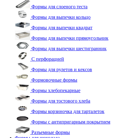
Формы для слоеного теста
Формы для выпечки кольцо
Формы для выпечки квадрат
Формы для выпечки прямоугольник
Формы для выпечки шестигранник
С перфорацией
Формы для рулетов и кексов
Формовочные формы
Формы хлебопекарные
Формы для тостового хлеба
Формы корзиночка для тарталеток
Формы с антипригарным покрытием
Разъемные формы
Формы для шоколада