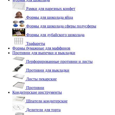
Рамки для нарезных конфет
Формы для шоколада яйца
Формы для шоколада сферы полусферы
Формы для дубайского шоколада
Трафареты
Формы бумажные для маффинов
Противни для выпечки и выкладки
Перфорированные противни и листы
Противни для выкладки
Листы пекарские
Противни
Кондитерские инструменты
Шпатели кондитерские
Делители для торта