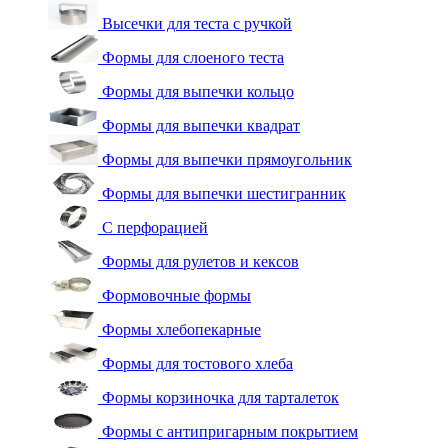
Высечки для теста с ручкой
Формы для слоеного теста
Формы для выпечки кольцо
Формы для выпечки квадрат
Формы для выпечки прямоугольник
Формы для выпечки шестигранник
С перфорацией
Формы для рулетов и кексов
Формовочные формы
Формы хлебопекарные
Формы для тостового хлеба
Формы корзиночка для тарталеток
Формы с антипригарным покрытием