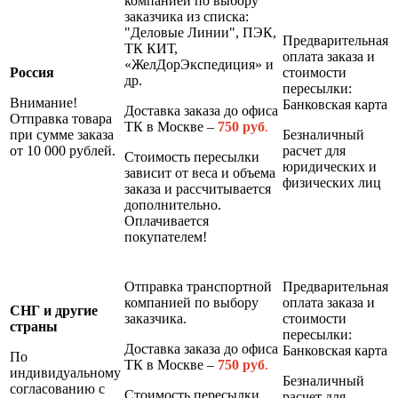
компанией по выбору
заказчика из списка:
"Деловые Линии", ПЭК,
Предварительная
ТК КИТ,
оплата заказа и
«ЖелДорЭкспедиция» и
Россия
стоимости
др.
пересылки:
Внимание!
Банковская карта
Доставка заказа до офиса
Отправка товара
ТК в Москве –
7
50 руб
.
при сумме заказа
Безналичный
от 10 000 рублей.
расчет для
Стоимость пересылки
юридических и
зависит от веса и объема
физических лиц
заказа и рассчитывается
дополнительно.
Оплачивается
покупателем!
Отправка транспортной
Предварительная
компанией по выбору
оплата заказа и
СНГ и другие
заказчика.
стоимости
страны
пересылки:
Доставка заказа до офиса
Банковская карта
По
ТК в Москве –
7
50 руб
.
индивидуальному
Безналичный
согласованию с
Стоимость пересылки
расчет для