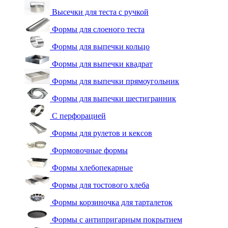
Высечки для теста с ручкой
Формы для слоеного теста
Формы для выпечки кольцо
Формы для выпечки квадрат
Формы для выпечки прямоугольник
Формы для выпечки шестигранник
С перфорацией
Формы для рулетов и кексов
Формовочные формы
Формы хлебопекарные
Формы для тостового хлеба
Формы корзиночка для тарталеток
Формы с антипригарным покрытием