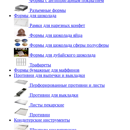
Формы с антипригарным покрытием
Разъемные формы
Формы для шоколада
Рамки для нарезных конфет
Формы для шоколада яйца
Формы для шоколада сферы полусферы
Формы для дубайского шоколада
Трафареты
Формы бумажные для маффинов
Противни для выпечки и выкладки
Перфорированные противни и листы
Противни для выкладки
Листы пекарские
Противни
Кондитерские инструменты
Шпатели кондитерские