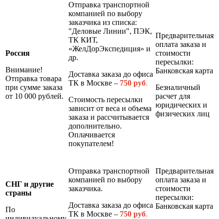
Отправка транспортной
компанией по выбору
заказчика из списка:
"Деловые Линии", ПЭК,
Предварительная
ТК КИТ,
оплата заказа и
«ЖелДорЭкспедиция» и
Россия
стоимости
др.
пересылки:
Внимание!
Банковская карта
Доставка заказа до офиса
Отправка товара
ТК в Москве –
7
50 руб
.
при сумме заказа
Безналичный
от 10 000 рублей.
расчет для
Стоимость пересылки
юридических и
зависит от веса и объема
физических лиц
заказа и рассчитывается
дополнительно.
Оплачивается
покупателем!
Отправка транспортной
Предварительная
компанией по выбору
оплата заказа и
СНГ и другие
заказчика.
стоимости
страны
пересылки:
Доставка заказа до офиса
Банковская карта
По
ТК в Москве –
7
50 руб
.
индивидуальному