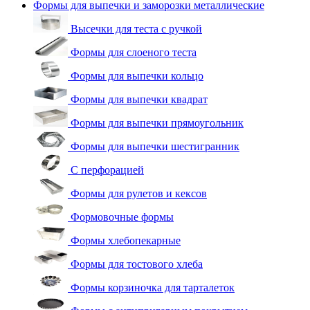
Формы для выпечки и заморозки металлические
Высечки для теста с ручкой
Формы для слоеного теста
Формы для выпечки кольцо
Формы для выпечки квадрат
Формы для выпечки прямоугольник
Формы для выпечки шестигранник
С перфорацией
Формы для рулетов и кексов
Формовочные формы
Формы хлебопекарные
Формы для тостового хлеба
Формы корзиночка для тарталеток