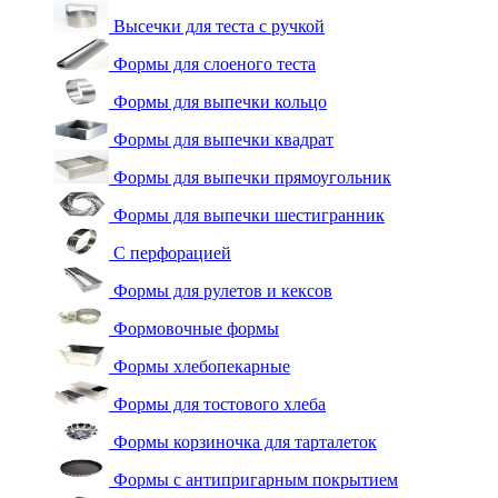
Высечки для теста с ручкой
Формы для слоеного теста
Формы для выпечки кольцо
Формы для выпечки квадрат
Формы для выпечки прямоугольник
Формы для выпечки шестигранник
С перфорацией
Формы для рулетов и кексов
Формовочные формы
Формы хлебопекарные
Формы для тостового хлеба
Формы корзиночка для тарталеток
Формы с антипригарным покрытием