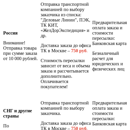
Отправка транспортной
компанией по выбору
заказчика из списка:
"Деловые Линии", ПЭК,
Предварительная
ТК КИТ,
оплата заказа и
«ЖелДорЭкспедиция» и
Россия
стоимости
др.
пересылки:
Внимание!
Банковская карта
Доставка заказа до офиса
Отправка товара
ТК в Москве –
7
50 руб
.
при сумме заказа
Безналичный
от 10 000 рублей.
расчет для
Стоимость пересылки
юридических и
зависит от веса и объема
физических лиц
заказа и рассчитывается
дополнительно.
Оплачивается
покупателем!
Отправка транспортной
Предварительная
компанией по выбору
оплата заказа и
СНГ и другие
заказчика.
стоимости
страны
пересылки:
Доставка заказа до офиса
Банковская карта
По
ТК в Москве –
7
50 руб
.