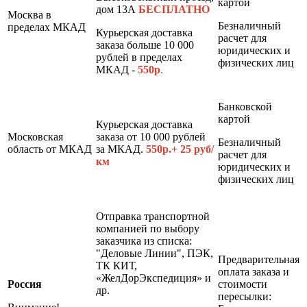
картой
дом 13А
БЕСПЛАТНО
Москва в
Безналичный
пределах МКАД
Курьерская доставка
расчет для
заказа больше 10 000
юридических и
рублей в пределах
физических лиц
МКАД -
550р
.
Банковской
картой
Курьерская доставка
Московская
заказа от 10 000 рублей
Безналичный
область от МКАД
за МКАД.
550р.+ 25 руб/
расчет для
км
юридических и
физических лиц
Отправка транспортной
компанией по выбору
заказчика из списка:
"Деловые Линии", ПЭК,
Предварительная
ТК КИТ,
оплата заказа и
«ЖелДорЭкспедиция» и
Россия
стоимости
др.
пересылки: