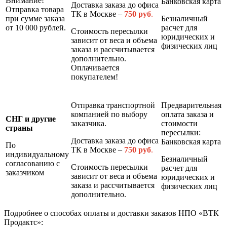
Внимание!
Банковская карта
Доставка заказа до офиса
Отправка товара
ТК в Москве –
7
50 руб
.
при сумме заказа
Безналичный
от 10 000 рублей.
расчет для
Стоимость пересылки
юридических и
зависит от веса и объема
физических лиц
заказа и рассчитывается
дополнительно.
Оплачивается
покупателем!
Отправка транспортной
Предварительная
компанией по выбору
оплата заказа и
СНГ и другие
заказчика.
стоимости
страны
пересылки:
Доставка заказа до офиса
Банковская карта
По
ТК в Москве –
7
50 руб
.
индивидуальному
Безналичный
согласованию с
Стоимость пересылки
расчет для
заказчиком
зависит от веса и объема
юридических и
заказа и рассчитывается
физических лиц
дополнительно.
Подробнее о способах оплаты и доставки заказов НПО «ВТК
Продактс»: