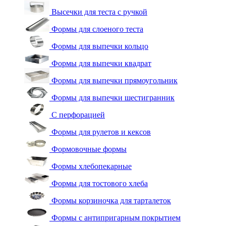
Высечки для теста с ручкой
Формы для слоеного теста
Формы для выпечки кольцо
Формы для выпечки квадрат
Формы для выпечки прямоугольник
Формы для выпечки шестигранник
С перфорацией
Формы для рулетов и кексов
Формовочные формы
Формы хлебопекарные
Формы для тостового хлеба
Формы корзиночка для тарталеток
Формы с антипригарным покрытием