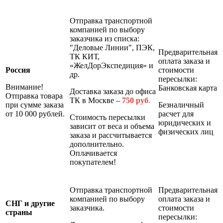
Отправка транспортной
компанией по выбору
заказчика из списка:
"Деловые Линии", ПЭК,
Предварительная
ТК КИТ,
оплата заказа и
«ЖелДорЭкспедиция» и
Россия
стоимости
др.
пересылки:
Внимание!
Банковская карта
Доставка заказа до офиса
Отправка товара
ТК в Москве –
7
50 руб
.
при сумме заказа
Безналичный
от 10 000 рублей.
расчет для
Стоимость пересылки
юридических и
зависит от веса и объема
физических лиц
заказа и рассчитывается
дополнительно.
Оплачивается
покупателем!
Отправка транспортной
Предварительная
компанией по выбору
оплата заказа и
СНГ и другие
заказчика.
стоимости
страны
пересылки: