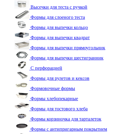
Высечки для теста с ручкой
Формы для слоеного теста
Формы для выпечки кольцо
Формы для выпечки квадрат
Формы для выпечки прямоугольник
Формы для выпечки шестигранник
С перфорацией
Формы для рулетов и кексов
Формовочные формы
Формы хлебопекарные
Формы для тостового хлеба
Формы корзиночка для тарталеток
Формы с антипригарным покрытием