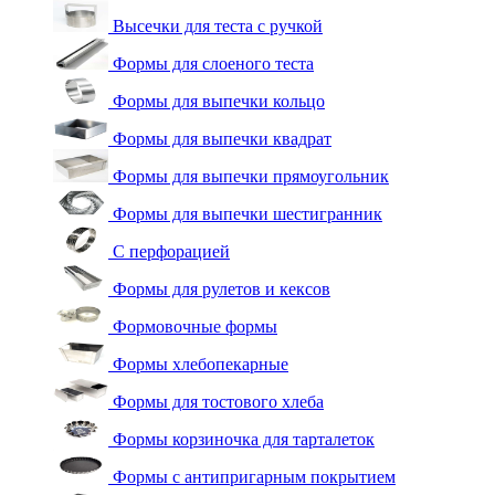
Высечки для теста с ручкой
Формы для слоеного теста
Формы для выпечки кольцо
Формы для выпечки квадрат
Формы для выпечки прямоугольник
Формы для выпечки шестигранник
С перфорацией
Формы для рулетов и кексов
Формовочные формы
Формы хлебопекарные
Формы для тостового хлеба
Формы корзиночка для тарталеток
Формы с антипригарным покрытием