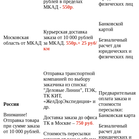
рублей в пределах
физических лиц
МКАД -
550р
.
Банковской
картой
Курьерская доставка
Московская
заказа от 10 000 рублей
Безналичный
область от МКАД
за МКАД.
550р.+ 25 руб/
расчет для
км
юридических и
физических лиц
Отправка транспортной
компанией по выбору
заказчика из списка:
"Деловые Линии", ПЭК,
Предварительная
ТК КИТ,
оплата заказа и
«ЖелДорЭкспедиция» и
Россия
стоимости
др.
пересылки:
Внимание!
Банковская карта
Доставка заказа до офиса
Отправка товара
ТК в Москве –
7
50 руб
.
при сумме заказа
Безналичный
от 10 000 рублей.
расчет для
Стоимость пересылки
юридических и