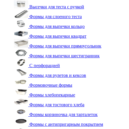
Высечки для теста с ручкой
Формы для слоеного теста
Формы для выпечки кольцо
Формы для выпечки квадрат
Формы для выпечки прямоугольник
Формы для выпечки шестигранник
С перфорацией
Формы для рулетов и кексов
Формовочные формы
Формы хлебопекарные
Формы для тостового хлеба
Формы корзиночка для тарталеток
Формы с антипригарным покрытием