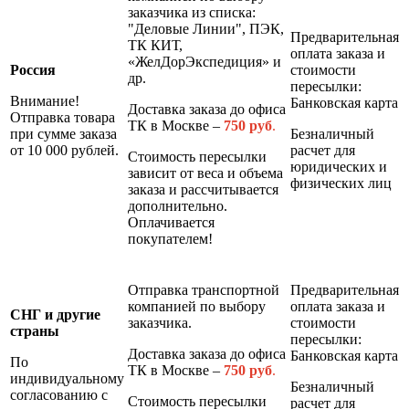
заказчика из списка:
"Деловые Линии", ПЭК,
Предварительная
ТК КИТ,
оплата заказа и
«ЖелДорЭкспедиция» и
Россия
стоимости
др.
пересылки:
Внимание!
Банковская карта
Доставка заказа до офиса
Отправка товара
ТК в Москве –
7
50 руб
.
при сумме заказа
Безналичный
от 10 000 рублей.
расчет для
Стоимость пересылки
юридических и
зависит от веса и объема
физических лиц
заказа и рассчитывается
дополнительно.
Оплачивается
покупателем!
Отправка транспортной
Предварительная
компанией по выбору
оплата заказа и
СНГ и другие
заказчика.
стоимости
страны
пересылки:
Доставка заказа до офиса
Банковская карта
По
ТК в Москве –
7
50 руб
.
индивидуальному
Безналичный
согласованию с
Стоимость пересылки
расчет для