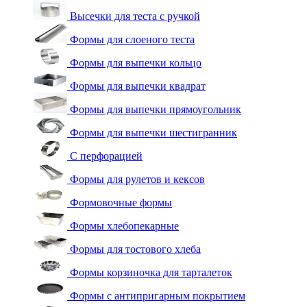
Высечки для теста с ручкой
Формы для слоеного теста
Формы для выпечки кольцо
Формы для выпечки квадрат
Формы для выпечки прямоугольник
Формы для выпечки шестигранник
С перфорацией
Формы для рулетов и кексов
Формовочные формы
Формы хлебопекарные
Формы для тостового хлеба
Формы корзиночка для тарталеток
Формы с антипригарным покрытием