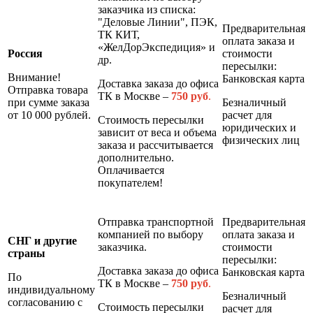
заказчика из списка:
"Деловые Линии", ПЭК,
Предварительная
ТК КИТ,
оплата заказа и
«ЖелДорЭкспедиция» и
Россия
стоимости
др.
пересылки:
Внимание!
Банковская карта
Доставка заказа до офиса
Отправка товара
ТК в Москве –
7
50 руб
.
при сумме заказа
Безналичный
от 10 000 рублей.
расчет для
Стоимость пересылки
юридических и
зависит от веса и объема
физических лиц
заказа и рассчитывается
дополнительно.
Оплачивается
покупателем!
Отправка транспортной
Предварительная
компанией по выбору
оплата заказа и
СНГ и другие
заказчика.
стоимости
страны
пересылки:
Доставка заказа до офиса
Банковская карта
По
ТК в Москве –
7
50 руб
.
индивидуальному
Безналичный
согласованию с
Стоимость пересылки
расчет для