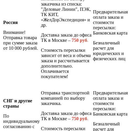
заказчика из списка:
"Деловые Линии", ПЭК,
Предварительная
ТК КИТ,
оплата заказа и
«ЖелДорЭкспедиция» и
Россия
стоимости
др.
пересылки:
Внимание!
Банковская карта
Доставка заказа до офиса
Отправка товара
ТК в Москве –
7
50 руб
.
при сумме заказа
Безналичный
от 10 000 рублей.
расчет для
Стоимость пересылки
юридических и
зависит от веса и объема
физических лиц
заказа и рассчитывается
дополнительно.
Оплачивается
покупателем!
Отправка транспортной
Предварительная
компанией по выбору
оплата заказа и
СНГ и другие
заказчика.
стоимости
страны
пересылки:
Доставка заказа до офиса
Банковская карта
По
ТК в Москве –
7
50 руб
.
индивидуальному
Безналичный
согласованию с
Стоимость пересылки
расчет для