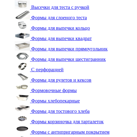
Высечки для теста с ручкой
Формы для слоеного теста
Формы для выпечки кольцо
Формы для выпечки квадрат
Формы для выпечки прямоугольник
Формы для выпечки шестигранник
С перфорацией
Формы для рулетов и кексов
Формовочные формы
Формы хлебопекарные
Формы для тостового хлеба
Формы корзиночка для тарталеток
Формы с антипригарным покрытием