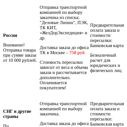
Отправка транспортной
компанией по выбору
заказчика из списка:
"Деловые Линии", ПЭК,
Предварительная
ТК КИТ,
оплата заказа и
«ЖелДорЭкспедиция» и
Россия
стоимости
др.
пересылки:
Внимание!
Банковская карта
Доставка заказа до офиса
Отправка товара
ТК в Москве –
7
50 руб
.
при сумме заказа
Безналичный
от 10 000 рублей.
расчет для
Стоимость пересылки
юридических и
зависит от веса и объема
физических лиц
заказа и рассчитывается
дополнительно.
Оплачивается
покупателем!
Отправка транспортной
Предварительная
компанией по выбору
оплата заказа и
СНГ и другие
заказчика.
стоимости
страны
пересылки:
Доставка заказа до офиса
Банковская карта
По