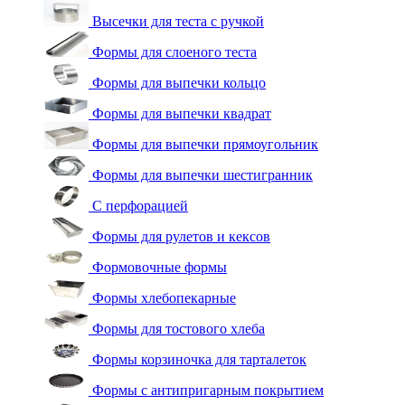
Высечки для теста с ручкой
Формы для слоеного теста
Формы для выпечки кольцо
Формы для выпечки квадрат
Формы для выпечки прямоугольник
Формы для выпечки шестигранник
С перфорацией
Формы для рулетов и кексов
Формовочные формы
Формы хлебопекарные
Формы для тостового хлеба
Формы корзиночка для тарталеток
Формы с антипригарным покрытием