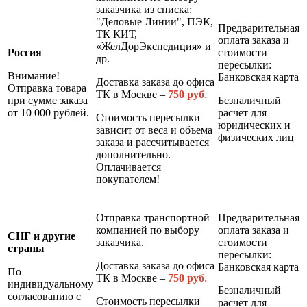
заказчика из списка:
"Деловые Линии", ПЭК,
Предварительная
ТК КИТ,
оплата заказа и
«ЖелДорЭкспедиция» и
Россия
стоимости
др.
пересылки:
Внимание!
Банковская карта
Доставка заказа до офиса
Отправка товара
ТК в Москве –
7
50 руб
.
при сумме заказа
Безналичный
от 10 000 рублей.
расчет для
Стоимость пересылки
юридических и
зависит от веса и объема
физических лиц
заказа и рассчитывается
дополнительно.
Оплачивается
покупателем!
Отправка транспортной
Предварительная
компанией по выбору
оплата заказа и
СНГ и другие
заказчика.
стоимости
страны
пересылки:
Доставка заказа до офиса
Банковская карта
По
ТК в Москве –
7
50 руб
.
индивидуальному
Безналичный
согласованию с
Стоимость пересылки
расчет для