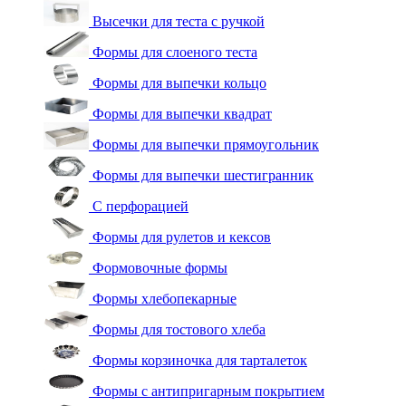
Высечки для теста с ручкой
Формы для слоеного теста
Формы для выпечки кольцо
Формы для выпечки квадрат
Формы для выпечки прямоугольник
Формы для выпечки шестигранник
С перфорацией
Формы для рулетов и кексов
Формовочные формы
Формы хлебопекарные
Формы для тостового хлеба
Формы корзиночка для тарталеток
Формы с антипригарным покрытием