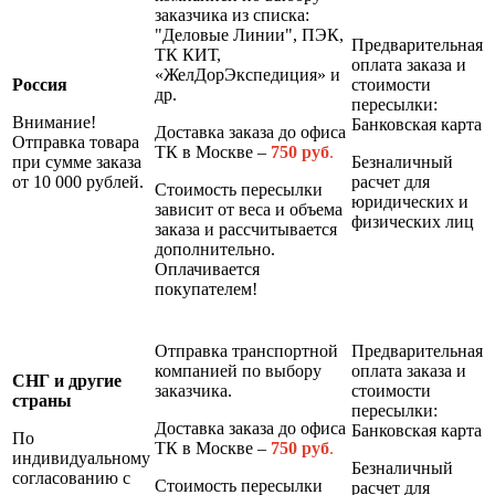
заказчика из списка:
"Деловые Линии", ПЭК,
Предварительная
ТК КИТ,
оплата заказа и
«ЖелДорЭкспедиция» и
Россия
стоимости
др.
пересылки:
Внимание!
Банковская карта
Доставка заказа до офиса
Отправка товара
ТК в Москве –
7
50 руб
.
при сумме заказа
Безналичный
от 10 000 рублей.
расчет для
Стоимость пересылки
юридических и
зависит от веса и объема
физических лиц
заказа и рассчитывается
дополнительно.
Оплачивается
покупателем!
Отправка транспортной
Предварительная
компанией по выбору
оплата заказа и
СНГ и другие
заказчика.
стоимости
страны
пересылки:
Доставка заказа до офиса
Банковская карта
По
ТК в Москве –
7
50 руб
.
индивидуальному
Безналичный
согласованию с
Стоимость пересылки
расчет для