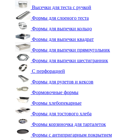
Высечки для теста с ручкой
Формы для слоеного теста
Формы для выпечки кольцо
Формы для выпечки квадрат
Формы для выпечки прямоугольник
Формы для выпечки шестигранник
С перфорацией
Формы для рулетов и кексов
Формовочные формы
Формы хлебопекарные
Формы для тостового хлеба
Формы корзиночка для тарталеток
Формы с антипригарным покрытием