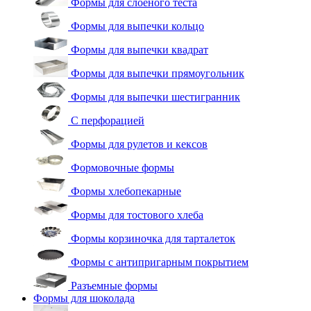
Формы для слоеного теста
Формы для выпечки кольцо
Формы для выпечки квадрат
Формы для выпечки прямоугольник
Формы для выпечки шестигранник
С перфорацией
Формы для рулетов и кексов
Формовочные формы
Формы хлебопекарные
Формы для тостового хлеба
Формы корзиночка для тарталеток
Формы с антипригарным покрытием
Разъемные формы
Формы для шоколада