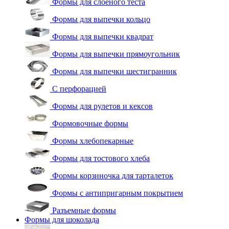
Формы для слоеного теста
Формы для выпечки кольцо
Формы для выпечки квадрат
Формы для выпечки прямоугольник
Формы для выпечки шестигранник
С перфорацией
Формы для рулетов и кексов
Формовочные формы
Формы хлебопекарные
Формы для тостового хлеба
Формы корзиночка для тарталеток
Формы с антипригарным покрытием
Разъемные формы
Формы для шоколада