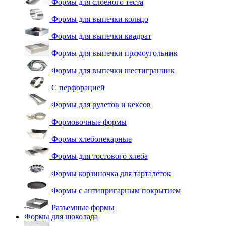
Формы для слоеного теста
Формы для выпечки кольцо
Формы для выпечки квадрат
Формы для выпечки прямоугольник
Формы для выпечки шестигранник
С перфорацией
Формы для рулетов и кексов
Формовочные формы
Формы хлебопекарные
Формы для тостового хлеба
Формы корзиночка для тарталеток
Формы с антипригарным покрытием
Разъемные формы
Формы для шоколада