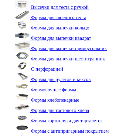
Высечки для теста с ручкой
Формы для слоеного теста
Формы для выпечки кольцо
Формы для выпечки квадрат
Формы для выпечки прямоугольник
Формы для выпечки шестигранник
С перфорацией
Формы для рулетов и кексов
Формовочные формы
Формы хлебопекарные
Формы для тостового хлеба
Формы корзиночка для тарталеток
Формы с антипригарным покрытием