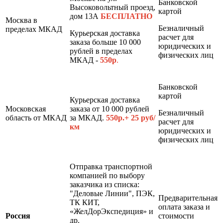
Банковской
Высоковольтный проезд,
картой
дом 13А
БЕСПЛАТНО
Москва в
Безналичный
пределах МКАД
Курьерская доставка
расчет для
заказа больше 10 000
юридических и
рублей в пределах
физических лиц
МКАД -
550р
.
Банковской
картой
Курьерская доставка
Московская
заказа от 10 000 рублей
Безналичный
область от МКАД
за МКАД.
550р.+ 25 руб/
расчет для
км
юридических и
физических лиц
Отправка транспортной
компанией по выбору
заказчика из списка:
"Деловые Линии", ПЭК,
Предварительная
ТК КИТ,
оплата заказа и
«ЖелДорЭкспедиция» и
Россия
стоимости
др.