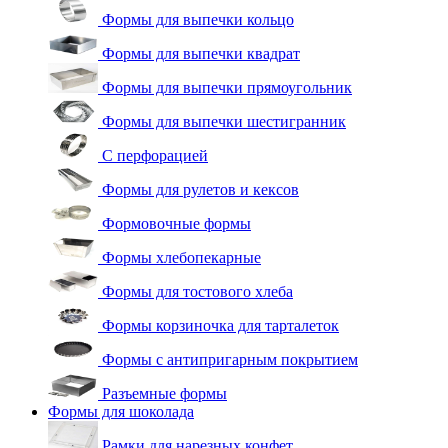
Формы для выпечки кольцо
Формы для выпечки квадрат
Формы для выпечки прямоугольник
Формы для выпечки шестигранник
С перфорацией
Формы для рулетов и кексов
Формовочные формы
Формы хлебопекарные
Формы для тостового хлеба
Формы корзиночка для тарталеток
Формы с антипригарным покрытием
Разъемные формы
Формы для шоколада
Рамки для нарезных конфет