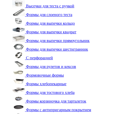
Высечки для теста с ручкой
Формы для слоеного теста
Формы для выпечки кольцо
Формы для выпечки квадрат
Формы для выпечки прямоугольник
Формы для выпечки шестигранник
С перфорацией
Формы для рулетов и кексов
Формовочные формы
Формы хлебопекарные
Формы для тостового хлеба
Формы корзиночка для тарталеток
Формы с антипригарным покрытием