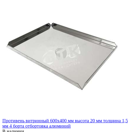
Противень витринный 600х400 мм высота 20 мм толщина 1,5
мм 4 борта отбортовка алюминий
В наличии