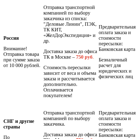
Отправка транспортной
компанией по выбору
заказчика из списка:
"Деловые Линии", ПЭК,
Предварительная
ТК КИТ,
оплата заказа и
«ЖелДорЭкспедиция» и
Россия
стоимости
др.
пересылки:
Внимание!
Банковская карта
Доставка заказа до офиса
Отправка товара
ТК в Москве –
7
50 руб
.
при сумме заказа
Безналичный
от 10 000 рублей.
расчет для
Стоимость пересылки
юридических и
зависит от веса и объема
физических лиц
заказа и рассчитывается
дополнительно.
Оплачивается
покупателем!
Отправка транспортной
Предварительная
компанией по выбору
оплата заказа и
СНГ и другие
заказчика.
стоимости
страны
пересылки:
Доставка заказа до офиса
Банковская карта
По