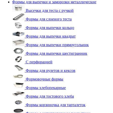
Формы для выпечки и заморозки металлические
Высечки для теста с ручкой
Формы для слоеного теста
Формы для выпечки кольцо
Формы для выпечки квадрат
Формы для выпечки прямоугольник
Формы для выпечки шестигранник
С перфорацией
Формы для рулетов и кексов
Формовочные формы
Формы хлебопекарные
Формы для тостового хлеба
Формы корзиночка для тарталеток