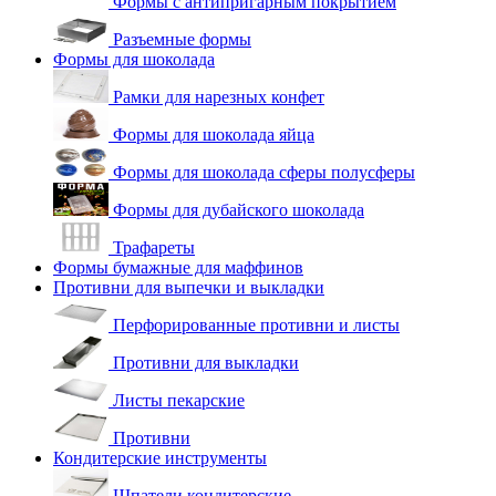
Формы с антипригарным покрытием
Разъемные формы
Формы для шоколада
Рамки для нарезных конфет
Формы для шоколада яйца
Формы для шоколада сферы полусферы
Формы для дубайского шоколада
Трафареты
Формы бумажные для маффинов
Противни для выпечки и выкладки
Перфорированные противни и листы
Противни для выкладки
Листы пекарские
Противни
Кондитерские инструменты
Шпатели кондитерские