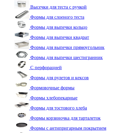
Высечки для теста с ручкой
Формы для слоеного теста
Формы для выпечки кольцо
Формы для выпечки квадрат
Формы для выпечки прямоугольник
Формы для выпечки шестигранник
С перфорацией
Формы для рулетов и кексов
Формовочные формы
Формы хлебопекарные
Формы для тостового хлеба
Формы корзиночка для тарталеток
Формы с антипригарным покрытием