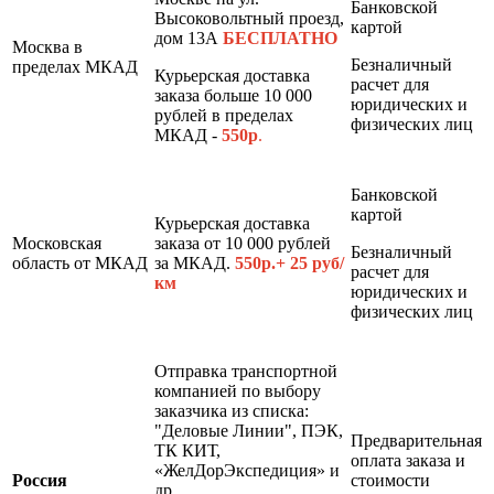
Банковской
Высоковольтный проезд,
картой
дом 13А
БЕСПЛАТНО
Москва в
Безналичный
пределах МКАД
Курьерская доставка
расчет для
заказа больше 10 000
юридических и
рублей в пределах
физических лиц
МКАД -
550р
.
Банковской
картой
Курьерская доставка
Московская
заказа от 10 000 рублей
Безналичный
область от МКАД
за МКАД.
550р.+ 25 руб/
расчет для
км
юридических и
физических лиц
Отправка транспортной
компанией по выбору
заказчика из списка:
"Деловые Линии", ПЭК,
Предварительная
ТК КИТ,
оплата заказа и
«ЖелДорЭкспедиция» и
Россия
стоимости
др.