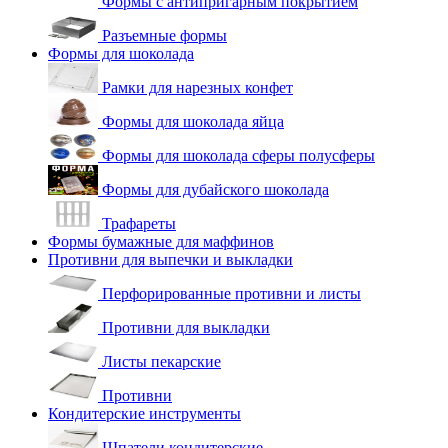
Формы с антипригарным покрытием
Разъемные формы
Формы для шоколада
Рамки для нарезных конфет
Формы для шоколада яйца
Формы для шоколада сферы полусферы
Формы для дубайского шоколада
Трафареты
Формы бумажные для маффинов
Противни для выпечки и выкладки
Перфорированные противни и листы
Противни для выкладки
Листы пекарские
Противни
Кондитерские инструменты
Шпатели кондитерские