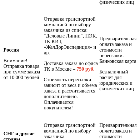
физических лиц
Отправка транспортной
компанией по выбору
заказчика из списка:
"Деловые Линии", ПЭК,
Предварительная
ТК КИТ,
оплата заказа и
«ЖелДорЭкспедиция» и
Россия
стоимости
др.
пересылки:
Внимание!
Банковская карта
Доставка заказа до офиса
Отправка товара
ТК в Москве –
7
50 руб
.
при сумме заказа
Безналичный
от 10 000 рублей.
расчет для
Стоимость пересылки
юридических и
зависит от веса и объема
физических лиц
заказа и рассчитывается
дополнительно.
Оплачивается
покупателем!
Отправка транспортной
Предварительная
компанией по выбору
оплата заказа и
СНГ и другие
заказчика.
стоимости
страны