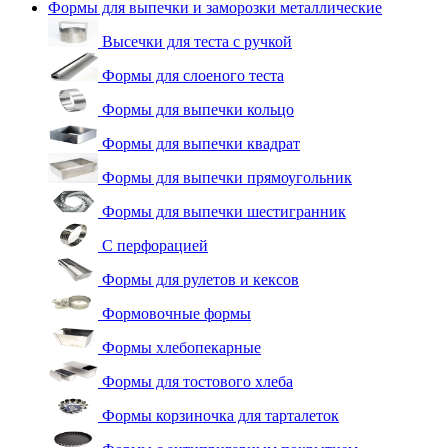
Формы для выпечки и заморозки металлические
Высечки для теста с ручкой
Формы для слоеного теста
Формы для выпечки кольцо
Формы для выпечки квадрат
Формы для выпечки прямоугольник
Формы для выпечки шестигранник
С перфорацией
Формы для рулетов и кексов
Формовочные формы
Формы хлебопекарные
Формы для тостового хлеба
Формы корзиночка для тарталеток