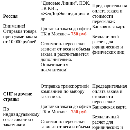
"Деловые Линии", ПЭК,
Предварительная
ТК КИТ,
оплата заказа и
«ЖелДорЭкспедиция» и
Россия
стоимости
др.
пересылки:
Внимание!
Банковская карта
Доставка заказа до офиса
Отправка товара
ТК в Москве –
7
50 руб
.
при сумме заказа
Безналичный
от 10 000 рублей.
расчет для
Стоимость пересылки
юридических и
зависит от веса и объема
физических лиц
заказа и рассчитывается
дополнительно.
Оплачивается
покупателем!
Отправка транспортной
Предварительная
компанией по выбору
оплата заказа и
СНГ и другие
заказчика.
стоимости
страны
пересылки:
Доставка заказа до офиса
Банковская карта
По
ТК в Москве –
7
50 руб
.
индивидуальному
Безналичный
согласованию с
Стоимость пересылки
расчет для
заказчиком
зависит от веса и объема
юридических и