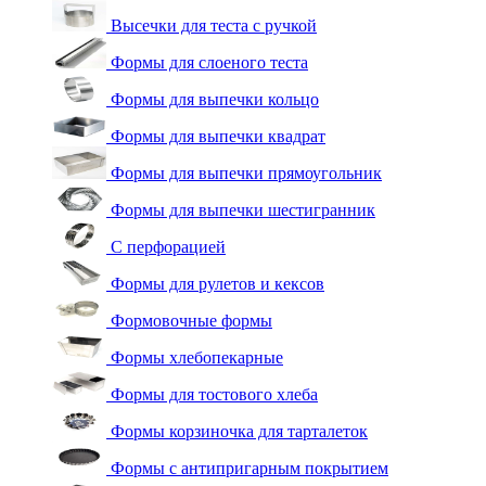
Высечки для теста с ручкой
Формы для слоеного теста
Формы для выпечки кольцо
Формы для выпечки квадрат
Формы для выпечки прямоугольник
Формы для выпечки шестигранник
С перфорацией
Формы для рулетов и кексов
Формовочные формы
Формы хлебопекарные
Формы для тостового хлеба
Формы корзиночка для тарталеток
Формы с антипригарным покрытием