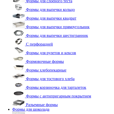
Формы для слоеного теста
Формы для выпечки кольцо
Формы для выпечки квадрат
Формы для выпечки прямоугольник
Формы для выпечки шестигранник
С перфорацией
Формы для рулетов и кексов
Формовочные формы
Формы хлебопекарные
Формы для тостового хлеба
Формы корзиночка для тарталеток
Формы с антипригарным покрытием
Разъемные формы
Формы для шоколада