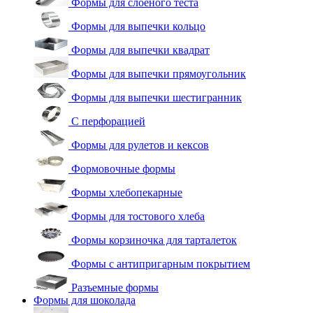
Формы для слоеного теста
Формы для выпечки кольцо
Формы для выпечки квадрат
Формы для выпечки прямоугольник
Формы для выпечки шестигранник
С перфорацией
Формы для рулетов и кексов
Формовочные формы
Формы хлебопекарные
Формы для тостового хлеба
Формы корзиночка для тарталеток
Формы с антипригарным покрытием
Разъемные формы
Формы для шоколада