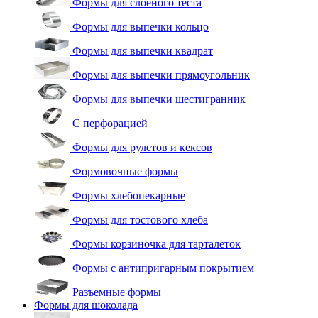
Формы для слоеного теста
Формы для выпечки кольцо
Формы для выпечки квадрат
Формы для выпечки прямоугольник
Формы для выпечки шестигранник
С перфорацией
Формы для рулетов и кексов
Формовочные формы
Формы хлебопекарные
Формы для тостового хлеба
Формы корзиночка для тарталеток
Формы с антипригарным покрытием
Разъемные формы
Формы для шоколада