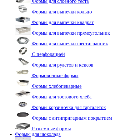
Формы для слоеного теста
Формы для выпечки кольцо
Формы для выпечки квадрат
Формы для выпечки прямоугольник
Формы для выпечки шестигранник
С перфорацией
Формы для рулетов и кексов
Формовочные формы
Формы хлебопекарные
Формы для тостового хлеба
Формы корзиночка для тарталеток
Формы с антипригарным покрытием
Разъемные формы
Формы для шоколада