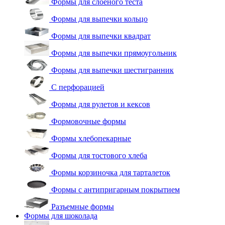
Формы для слоеного теста
Формы для выпечки кольцо
Формы для выпечки квадрат
Формы для выпечки прямоугольник
Формы для выпечки шестигранник
С перфорацией
Формы для рулетов и кексов
Формовочные формы
Формы хлебопекарные
Формы для тостового хлеба
Формы корзиночка для тарталеток
Формы с антипригарным покрытием
Разъемные формы
Формы для шоколада