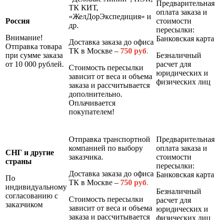
Предварительная
ТК КИТ,
оплата заказа и
«ЖелДорЭкспедиция» и
Россия
стоимости
др.
пересылки:
Внимание!
Банковская карта
Доставка заказа до офиса
Отправка товара
ТК в Москве –
7
50 руб
.
при сумме заказа
Безналичный
от 10 000 рублей.
расчет для
Стоимость пересылки
юридических и
зависит от веса и объема
физических лиц
заказа и рассчитывается
дополнительно.
Оплачивается
покупателем!
Отправка транспортной
Предварительная
компанией по выбору
оплата заказа и
СНГ и другие
заказчика.
стоимости
страны
пересылки:
Доставка заказа до офиса
Банковская карта
По
ТК в Москве –
7
50 руб
.
индивидуальному
Безналичный
согласованию с
Стоимость пересылки
расчет для
заказчиком
зависит от веса и объема
юридических и
заказа и рассчитывается
физических лиц