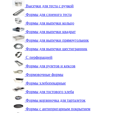
Высечки для теста с ручкой
Формы для слоеного теста
Формы для выпечки кольцо
Формы для выпечки квадрат
Формы для выпечки прямоугольник
Формы для выпечки шестигранник
С перфорацией
Формы для рулетов и кексов
Формовочные формы
Формы хлебопекарные
Формы для тостового хлеба
Формы корзиночка для тарталеток
Формы с антипригарным покрытием