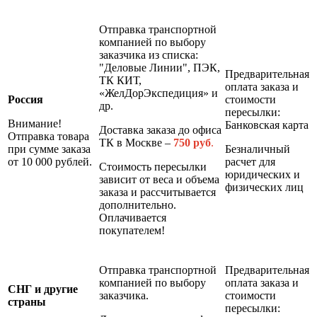
Отправка транспортной
компанией по выбору
заказчика из списка:
"Деловые Линии", ПЭК,
Предварительная
ТК КИТ,
оплата заказа и
«ЖелДорЭкспедиция» и
Россия
стоимости
др.
пересылки:
Внимание!
Банковская карта
Доставка заказа до офиса
Отправка товара
ТК в Москве –
7
50 руб
.
при сумме заказа
Безналичный
от 10 000 рублей.
расчет для
Стоимость пересылки
юридических и
зависит от веса и объема
физических лиц
заказа и рассчитывается
дополнительно.
Оплачивается
покупателем!
Отправка транспортной
Предварительная
компанией по выбору
оплата заказа и
СНГ и другие
заказчика.
стоимости
страны
пересылки: