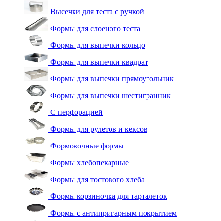
Высечки для теста с ручкой
Формы для слоеного теста
Формы для выпечки кольцо
Формы для выпечки квадрат
Формы для выпечки прямоугольник
Формы для выпечки шестигранник
С перфорацией
Формы для рулетов и кексов
Формовочные формы
Формы хлебопекарные
Формы для тостового хлеба
Формы корзиночка для тарталеток
Формы с антипригарным покрытием