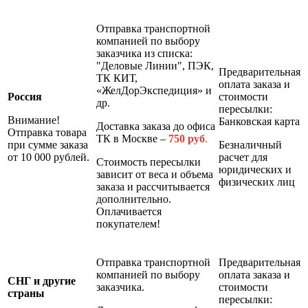
Отправка транспортной
компанией по выбору
заказчика из списка:
"Деловые Линии", ПЭК,
Предварительная
ТК КИТ,
оплата заказа и
«ЖелДорЭкспедиция» и
Россия
стоимости
др.
пересылки:
Внимание!
Банковская карта
Доставка заказа до офиса
Отправка товара
ТК в Москве –
7
50 руб
.
при сумме заказа
Безналичный
от 10 000 рублей.
расчет для
Стоимость пересылки
юридических и
зависит от веса и объема
физических лиц
заказа и рассчитывается
дополнительно.
Оплачивается
покупателем!
Отправка транспортной
Предварительная
компанией по выбору
оплата заказа и
СНГ и другие
заказчика.
стоимости
страны
пересылки: