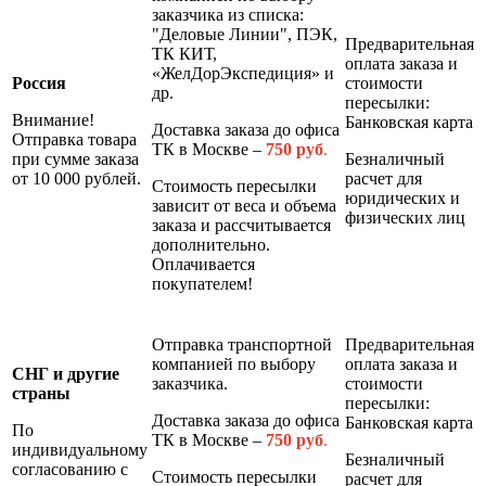
заказчика из списка:
"Деловые Линии", ПЭК,
Предварительная
ТК КИТ,
оплата заказа и
«ЖелДорЭкспедиция» и
Россия
стоимости
др.
пересылки:
Внимание!
Банковская карта
Доставка заказа до офиса
Отправка товара
ТК в Москве –
7
50 руб
.
при сумме заказа
Безналичный
от 10 000 рублей.
расчет для
Стоимость пересылки
юридических и
зависит от веса и объема
физических лиц
заказа и рассчитывается
дополнительно.
Оплачивается
покупателем!
Отправка транспортной
Предварительная
компанией по выбору
оплата заказа и
СНГ и другие
заказчика.
стоимости
страны
пересылки:
Доставка заказа до офиса
Банковская карта
По
ТК в Москве –
7
50 руб
.
индивидуальному
Безналичный
согласованию с
Стоимость пересылки
расчет для