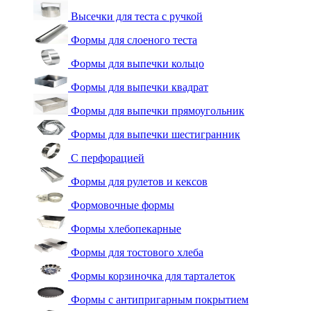
Высечки для теста с ручкой
Формы для слоеного теста
Формы для выпечки кольцо
Формы для выпечки квадрат
Формы для выпечки прямоугольник
Формы для выпечки шестигранник
С перфорацией
Формы для рулетов и кексов
Формовочные формы
Формы хлебопекарные
Формы для тостового хлеба
Формы корзиночка для тарталеток
Формы с антипригарным покрытием