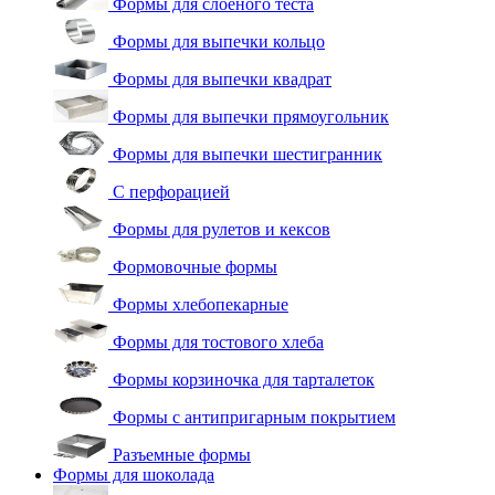
Формы для слоеного теста
Формы для выпечки кольцо
Формы для выпечки квадрат
Формы для выпечки прямоугольник
Формы для выпечки шестигранник
С перфорацией
Формы для рулетов и кексов
Формовочные формы
Формы хлебопекарные
Формы для тостового хлеба
Формы корзиночка для тарталеток
Формы с антипригарным покрытием
Разъемные формы
Формы для шоколада